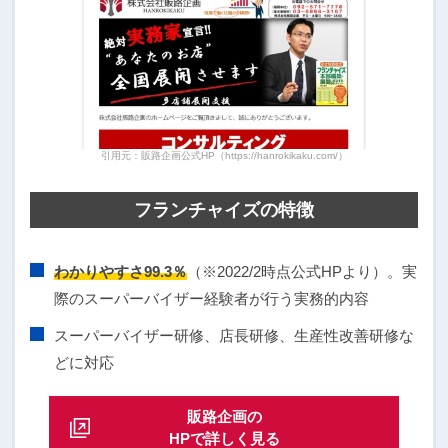
引用元：販路企画公式HP（https://hanrokikaku.com/）
フランチャイズの特徴
わかりやすさ99.3％
（※2022/2時点公式HPより）。実
際のスーパーバイザー経験者が行う実務的内容
スーパーバイザー研修、店長研修、生産性改善研修な
どに対応
販路企画の
HPで詳しく見る