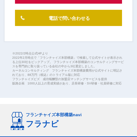
電話で問い合わせる
※2022/2時点公式HPより
2022年2月時点で「フランチャイズ本部構築」で検索して公式サイトが表示され
る上位30社をピックアップ。 フランチャイズ本部構築のコンサルティングサービ
スを専門的に取り扱っている会社の中から3社選定しました。
カーネルコンサルティング フランチャイズ本部構築費用が公式サイトに明記さ
れており、88万円（税込）のトライアル版に対応
フランチャイズビズ 成功報酬型の加盟店マッチングサービスを提供
販路企画 1000人以上の育成実績があり、店長研修・SV研修・社員研修に対応
フランチャイズ本部構築navi
フラナビ