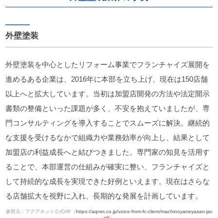
外壁塗装
外壁塗装を中心としたリフォーム事業でフランチャイズ展開を
進めるある企業は、2016年に本部を立ち上げ、現在は150店舗
以上へと拡大しています。当初は加盟店開発の方法や法定開示
書類の整備といった課題が多く、不安を抱えていましたが、専
門コンサルティングを導入することでスムーズに解決。継続的
な支援を受けるなかで組織力や業務効率が向上し、結果として
加盟店の利益成長へと結びつきました。専門家の知見を活用す
ることで、本部運営の仕組みが確実に整い、フランチャイズと
して持続的な成長を実現できた好例といえます。現在はさらな
る店舗拡大を視野に入れ、長期的な発展を計画しています。
参照元：アクアネット公式HP（
https://aqnet.co.jp/voice-from-fc-client/machinoyaneyasan-jac
of/
）