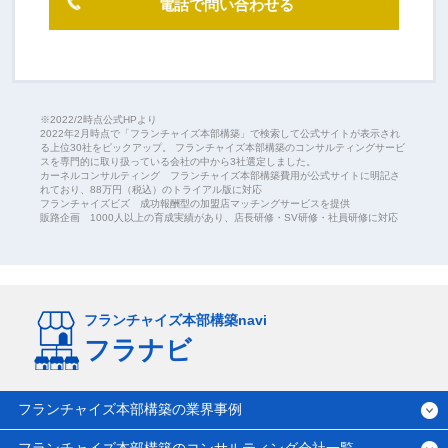
電話で問い合わせる
※2022/2時点公式HPより
2022年2月時点で「フランチャイズ本部構築」で検索して公式サイトが表示され
る上位30社をピックアップ。 フランチャイズ本部構築のコンサルティングサービ
スを専門的に取り扱っている会社の中から3社選定しました。
カーネルコンサルティング フランチャイズ本部構築費用が公式サイトに明記さ
れており、88万円（税込）のトライアル版に対応
フランチャイズビズ 成功報酬型の加盟店マッチングサービスを提供
販路企画 1000人以上の育成実績があり、店長研修・SV研修・社員研修に対応
フランチャイズ本部構築navi
フラナビ
フランチャイズ本部構築の業界事例
フランチャイズ本部構築のコンサルティング会社一覧