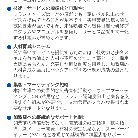
技術・サービスの標準化と再現性:
フランチャイズは、どの店舗でも一定レベル以上のサー
ビスを提供できることが基本です。美容業界は属人的な
技術要素が強いですが、未経験者でも習得可能な研修プ
ログラムやマニュアルを整備し、サービス品質を均一化
する仕組みが求められます。
人材育成システム:
質の高いサービスを提供するためには、技術力と接客ス
キルを兼ね備えた人材が不可欠です。本部として、採用
支援はもちろん、充実した研修制度を用意し、加盟店の
人材育成を強力にバックアップする体制が成功の鍵とな
ります。
集客・マーケティング戦略:
本部主導での効果的な広告宣伝活動や、ウェブマーケテ
ィング、SNS活用など、ブランド認知度向上と集客を支
援する仕組みが必要です。立地選定のノウハウ提供も重
要なサポートとなります。
加盟店への継続的なサポート体制:
開業前の準備だけでなく、開業後の経営指導、技術指
導、新メニュー開発、材料の安定供給など、スーパーバ
イザー（SV）などを通じて継続的に加盟店をサポート