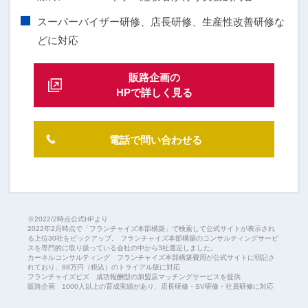
スーパーバイザー研修、店長研修、生産性改善研修な
どに対応
販路企画の
HPで詳しく見る
電話で問い合わせる
※2022/2時点公式HPより
2022年2月時点で「フランチャイズ本部構築」で検索して公式サイトが表示され
る上位30社をピックアップ。 フランチャイズ本部構築のコンサルティングサービ
スを専門的に取り扱っている会社の中から3社選定しました。
カーネルコンサルティング フランチャイズ本部構築費用が公式サイトに明記さ
れており、88万円（税込）のトライアル版に対応
フランチャイズビズ 成功報酬型の加盟店マッチングサービスを提供
販路企画 1000人以上の育成実績があり、店長研修・SV研修・社員研修に対応