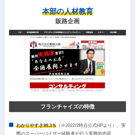
本部の人材教育
販路企画
引用元：販路企画公式HP（https://hanrokikaku.com/）
フランチャイズの特徴
わかりやすさ99.3％
（※2022/2時点公式HPより）。実
際のスーパーバイザー経験者が行う実務的内容